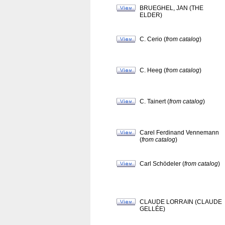
BRUEGHEL, JAN (THE
ELDER)
C. Cerio (
from catalog
)
C. Heeg (
from catalog
)
C. Tainert (
from catalog
)
Carel Ferdinand Vennemann
(
from catalog
)
Carl Schödeler (
from catalog
)
CLAUDE LORRAIN (CLAUDE
GELLÉE)