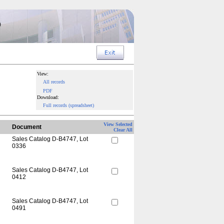
View:
All records
PDF
Download:
Full records (spreadsheet)
View Selected
Document
Clear All
Sales Catalog D-B4747, Lot
0336
Sales Catalog D-B4747, Lot
0412
Sales Catalog D-B4747, Lot
0491