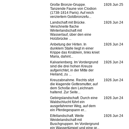
Große Bronze-Gruppe.
1926 Jun 25
Tanzende Faune von Clodion
(1738-1814 Paris). Auf reich
verziertem Goldbronzefu...
Landschaft mit Brücke.
1926 Jun 24
Verschneite flache
Winterlandschaft mit
Wasserlauf, über den eine
Holzbrücke ...
Anbetung der Hirten. In
1926 Jun 24
dunklem Stalle liegt in einer
Krippe das Knäblein, links kniet
Maria, dahint...
Kalvarienberg. Im Vordergrund
1926 Jun 24
sind die drei hohen Kreuze
aufgerichtet, in der Mitte der
Heiland, zu ...
Kreuzabnahme. Rechts sitzt
1926 Jun 24
die klagende Gottesmutter, auf
dem Schoße den Leichnam
haltend. Zur Seite...
Gebirgslandschaft. Durch eine
1926 Jun 24
Waldschlucht führt ein
ausgefahrener Weg, auf dem
ein Pferdegespann er...
Eifellandschaft. Weite
1926 Jun 24
Weidelandschaft mit
Buschgruppen. Im Vordergrund
ein Wassertümpel und eine gr...