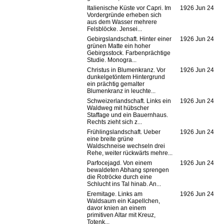
Italienische Küste vor Capri. Im
1926 Jun 24
Vordergründe erheben sich
aus dem Wasser mehrere
Felsblöcke. Jensei...
Gebirgslandschaft. Hinter einer
1926 Jun 24
grünen Matte ein hoher
Gebirgsstock. Farbenprächtige
Studie. Monogra...
Christus in Blumenkranz. Vor
1926 Jun 24
dunkelgetöntem Hintergrund
ein prächtig gemalter
Blumenkranz in leuchte...
Schweizerlandschaft. Links ein
1926 Jun 24
Waldweg mit hübscher
Staffage und ein Bauernhaus.
Rechts zieht sich z...
Frühlingslandschaft. Ueber
1926 Jun 24
eine breite grüne
Waldschneise wechseln drei
Rehe, weiter rückwärts mehre...
Parfocejagd. Von einem
1926 Jun 24
bewaldeten Abhang sprengen
die Rotröcke durch eine
Schlucht ins Tal hinab. An...
Eremitage. Links am
1926 Jun 24
Waldsaum ein Kapellchen,
davor knien an einem
primitiven Altar mit Kreuz,
Totenk...