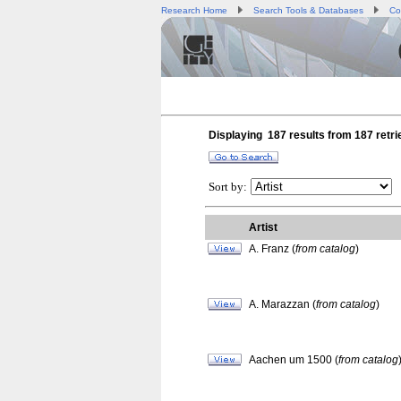
Research Home
Search Tools & Databases
Co
Displaying 187 results from
187
retri
Sort by:
Artist
A. Franz (
from catalog
)
A. Marazzan (
from catalog
)
Aachen um 1500 (
from catalog