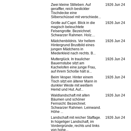
Zwei kleine Stilleben. Auf
1926 Jun 24
geraffter, reich bestickter
Tischdecke eine
Silberschüssel mit verschiede...
Grotte auf Capri. Blick in die
1926 Jun 24
magisch beleuchtete
Felsengrotte. Bezeichnet.
Schwarzer Rahmen. Holz....
Mädchenbildnis. Vor hellem
1926 Jun 24
Hintergrund Brustbild eines
jungen Mädchens in
Miederkleid nach rechts. B...
Mutterglück. In traulicher
1926 Jun 24
Bauernstube sitzt am
Kachelofen eine junge Frau,
auf ihrem Schoße hält si...
Beim Vesper. Hinter einem
1926 Jun 24
Tisch sitzt ein älterer Mann in
dunkler Weste mit weißem
Hemd und Hut. Auf...
Waldlandschaft mit alten
1926 Jun 24
Bäumen und schöner
Fernsicht. Bezeichnet.
Schwarzer Rahmen. Leinwand.
Höhe ...
Landschaft mit reicher Staffage.
1926 Jun 24
In hügeliger Landschaft, im
Vordergründe, rechts und links
von hohe...