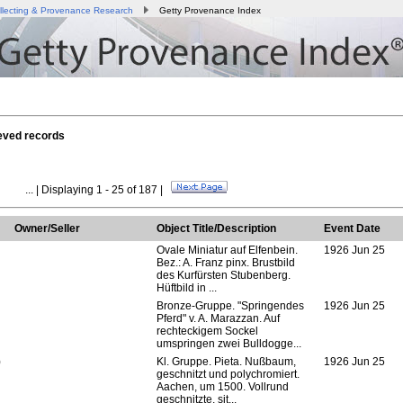
llecting & Provenance Research
Getty Provenance Index
eved records
...
| Displaying 1 - 25 of 187 |
Owner/Seller
Object Title/Description
Event Date
Ovale Miniatur auf Elfenbein.
1926 Jun 25
Bez.: A. Franz pinx. Brustbild
des Kurfürsten Stubenberg.
Hüftbild in ...
Bronze-Gruppe. "Springendes
1926 Jun 25
Pferd" v. A. Marazzan. Auf
rechteckigem Sockel
umspringen zwei Bulldogge...
)
Kl. Gruppe. Pieta. Nußbaum,
1926 Jun 25
geschnitzt und polychromiert.
Aachen, um 1500. Vollrund
geschnitzte, sit...